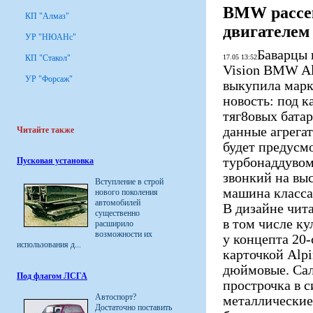
BMW рассек
КП "Алмаз"
двигателем
УР "НЮАНс"
Баварцы 
КП "Стакол"
17.05 13:52
Vision BMW Al
УР "Форсаж"
выкупила марку
новость: под 
тяг8овых бата
данные агрегат
Читайте также
будет предусм
турбонаддувом
Пусковая установка
звонкий на вы
Вступление в строй
машина класса
нового поколения
автомобилей
В дизайне чит
существенно
в том числе ку
расширило
возможности их
у концепта 20-
использования д...
карточкой Alp
дюймовые. Сал
Под флагом ЛСГА
прострочка в 
Автоспорт?
металлические
Достаточно поставить