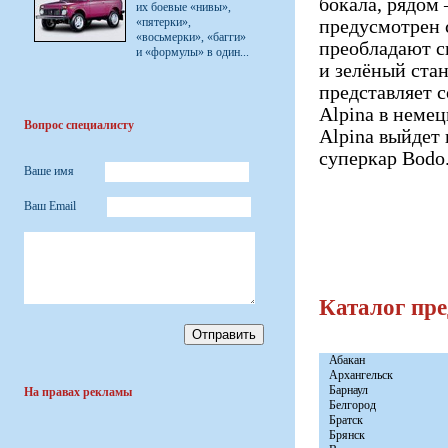
бокала, рядом
их боевые «нивы»,
«пятерки»,
предусмотрен 
«восьмерки», «багги»
преобладают с
и «формулы» в один...
и зелёный стан
представляет 
Alpina в неме
Вопрос специалисту
Alpina выйдет 
суперкар Bodo
Ваше имя
Ваш Email
Каталог пр
Абакан
Архангельск
Барнаул
На правах рекламы
Белгород
Братск
Брянск