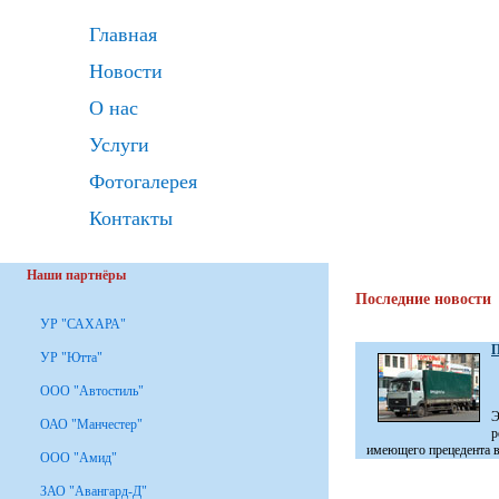
Главная
Новости
О нас
Услуги
Фотогалерея
Контакты
Наши партнёры
Последние новости
УР "САХАРА"
П
УР "Ютта"
ООО "Автостиль"
Э
ОАО "Манчестер"
р
имеющего прецедента в 
ООО "Амид"
ЗАО "Авангард-Д"