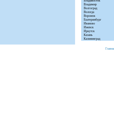
Владивосток
Владимир
Волгоград
Вологда
Воронеж
Екатеринбург
Иваново
Ижевск
Иркутск
Казань
Калининград
Главн
+7 (8152) 46-92-81
Мурманск, ул. Расковой д. 23 офис № 2.
© 2008 «Авто Бы
e-mail:
info@autobytservice.ru