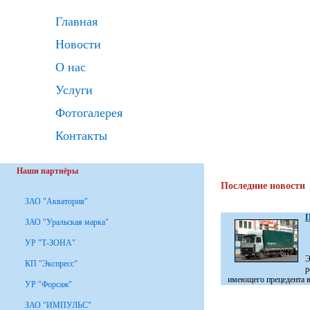
Главная
Новости
О нас
Услуги
Фотогалерея
Контакты
Наши партнёры
Последние новости
ЗАО "Акватория"
П
ЗАО "Уральская марка"
УР "Т-ЗОНА"
Э
КП "Экспресс"
р
имеющего прецедента в 
УР "Форсаж"
ЗАО "ИМПУЛЬС"