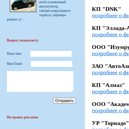
необслуживаемый
аккумулятор,
КП "DNK"
саморегулирующиеся
подробнее о ф
тормоза, шарниры
равных уг...
КП "Эллада-
подробнее о ф
Вопрос специалисту
ООО "Изумр
подробнее о ф
Ваше имя
Ваш Email
ЗАО "АвтоАз
подробнее о ф
КП "Алмаз"
подробнее о ф
ООО "Акаде
подробнее о ф
На правах рекламы
УР "Торнадо"