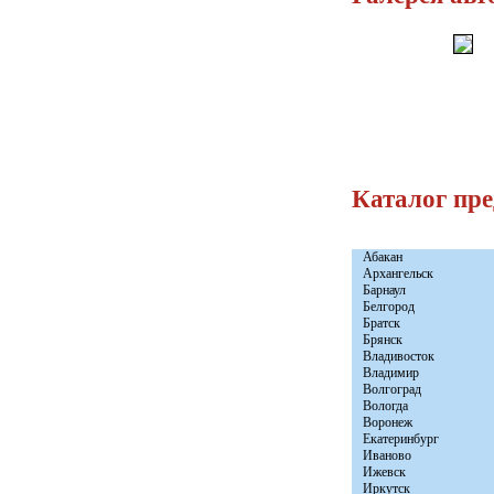
Каталог пр
Абакан
Архангельск
Барнаул
Белгород
Братск
Брянск
Владивосток
Владимир
Волгоград
Вологда
Воронеж
Екатеринбург
Иваново
Ижевск
Иркутск