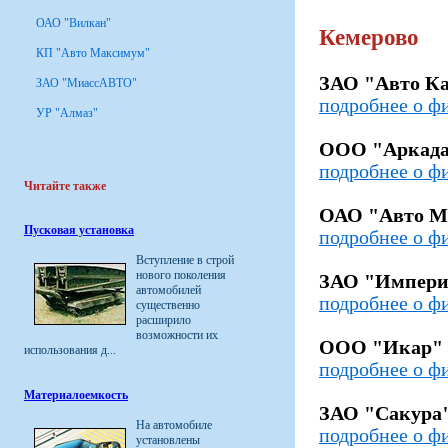
ОАО "Вилкан"
Кемерово
КП "Авто Максимум"
ЗАО "Авто К
ЗАО "МиассАВТО"
подробнее о ф
УР "Алмаз"
ООО "Аркад
подробнее о ф
Читайте также
ОАО "Авто М
Пусковая установка
подробнее о ф
Вступление в строй
нового поколения
ЗАО "Импери
автомобилей
подробнее о ф
существенно
расширило
возможности их
ООО "Икар"
использования д...
подробнее о ф
Материалоемкость
ЗАО "Сакура
На автомобиле
подробнее о ф
установлены