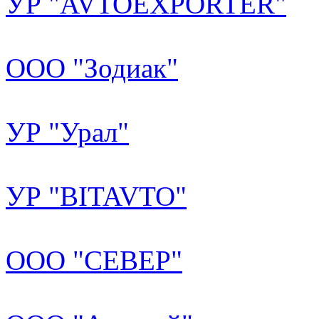
УР "AVTOEXPORTER"
ООО "Зодиак"
УР "Урал"
УР "BITAVTO"
ООО "СЕВЕР"