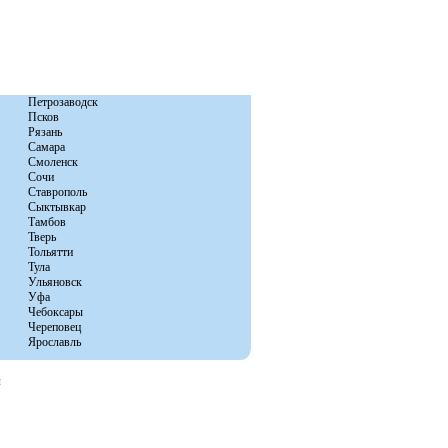
Петрозаводск
Псков
Рязань
Самара
Смоленск
Сочи
Ставрополь
Сыктывкар
Тамбов
Тверь
Тольятти
Тула
Ульяновск
Уфа
Чебоксары
Череповец
Ярославль
ы