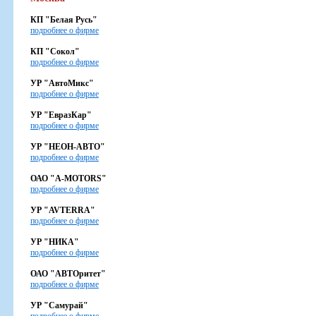
КП "Белая Русь"
подробнее о фирме
КП "Сокол"
подробнее о фирме
УР "АвтоМикс"
подробнее о фирме
УР "ЕвразКар"
подробнее о фирме
УР "НЕОН-АВТО"
подробнее о фирме
ОАО "A-MOTORS"
подробнее о фирме
УР "AVTERRA"
подробнее о фирме
УР "НИКА"
подробнее о фирме
ОАО "AВТОритет"
подробнее о фирме
УР "Самурай"