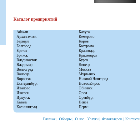
Каталог предприятий
Абакан
Калуга
Архангельск
Кемерово
Барнаул
Киров
Белгород
Кострома
Братск
Краснодар
Брянск
Красноярск
Владивосток
Курск
Владимир
Липецк
Волгоград
Москва
Вологда
Мурманск
Воронеж
Нижний Новгород
Екатеринбург
Новосибирск
Иваново
Обнинск
Ижевск
Орел
Иркутск
Оренбург
Казань
Пенза
Калининград
Пермь
Главная
|
Обзоры
|
О нас
|
Услуги
|
Фотогалерея
|
Контакт
© 2008 «Авто Быт Сервис» — ремонт автомобилей