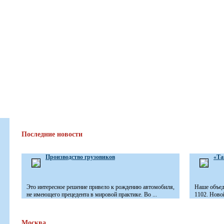
Последние новости
Производство грузовиков
«Та
Это интересное решение привело к рождению автомобиля,
Наше объед
не имеющего прецедента в мировой практике. Во ...
1102. Новой
Москва