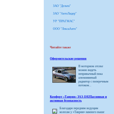
ЗАО "Дельта"
ЗАО "АвтоЛидер"
УР "ПРАГМАС"
ООО "ЛексаАвто"
Читайте также
Оформительские решения
В моторном отсеке
можно видеть
непривычный пока
алюминиевый
радиатор с поперечным
потоком...
Комфорт «Таврии» ЗАЗ-1102Пассивная и
активная безопасность
Благодаря передним ведущим
колесам у «Таврии» намного выше