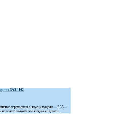
врия» ЗАЗ-1102
инение переходит к выпуску модели — ЗАЗ—
 не только потому, что каждая ее деталь...