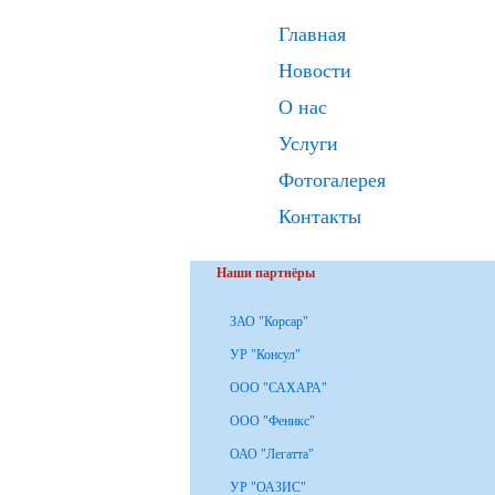
Главная
Новости
О нас
Услуги
Фотогалерея
Контакты
Наши партнёры
ЗАО "Корсар"
УР "Консул"
ООО "САХАРА"
ООО "Феникс"
ОАО "Легатта"
УР "ОАЗИС"