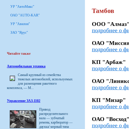
УР "АвтоМикс"
Тамбов
ОАО "AUTO-KAR"
ООО "Алмаз
УР "Авилон"
подробнее о ф
ЗАО "Ярус"
ОАО "Мисси
подробнее о ф
Читайте также
КП "Арбаж"
Автомобильная техника
подробнее о ф
Самый крупный из семейства
тяжелых автомобилей, используемых
ОАО "Линик
для размещения ракетного
подробнее о ф
комплекса, — М...
КП "Мизар"
Управление ЗАЗ-1102
подробнее о ф
Привод
распределительного
вала — зубчатый
ОАО "Восход
ремень; карбюратор —
подробнее о ф
даухка/ мерный типа