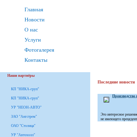
Главная
Новости
О нас
Услуги
Фотогалерея
Контакты
Наши партнёры
Последние новости
КП "НИКА-груп"
Производство 
КП "НИКА-груп"
УР "НЕОН-АВТО"
Это интересное решени
ЗАО "Ангстрем"
не имеющего прецедента
ОАО "Столица"
УР "Автохолл"