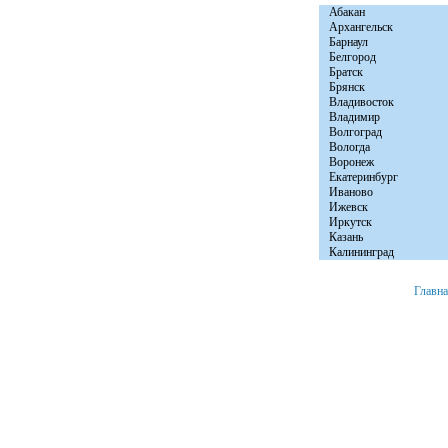
Абакан
Архангельск
Барнаул
Белгород
Братск
Брянск
Владивосток
Владимир
Волгоград
Вологда
Воронеж
Екатеринбург
Иваново
Ижевск
Иркутск
Казань
Калининград
Главн
+7 (8152) 46-92-81
Мурманск, ул. Расковой д. 23 офис № 2.
© 2008 «Авто Бы
e-mail:
info@autobytservice.ru