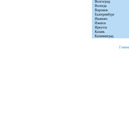
Волгоград
Вологда
Воронеж
Екатеринбург
Иваново
Ижевск
Иркутск
Казань
Калининград
Главн
+7 (8152) 46-92-81
Мурманск, ул. Расковой д. 23 офис № 2.
© 2008 «Авто Бы
e-mail:
info@autobytservice.ru