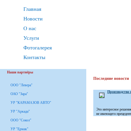
Главная
Новости
О нас
Услуги
Фотогалерея
Контакты
Наши партнёры
Последние новости
ООО "Левера"
Производство 
ОАО "Зара"
УР "КАРАМАЗОВ АВТО"
Это интересное решени
УР "Аркада"
не имеющего прецедента
ООО "Сокол"
УР "Ермак"