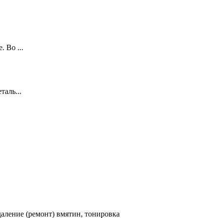
 Во ...
аль...
аление (ремонт) вмятин, тонировка