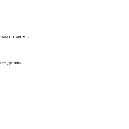
ым потоком...
е деталь...