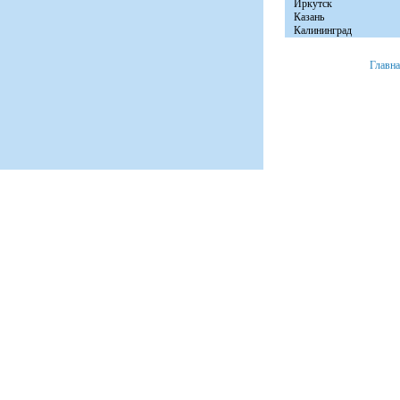
Иркутск
Казань
Калининград
Главн
+7 (8152) 46-92-81
Мурманск, ул. Расковой д. 23 офис № 2.
© 2008 «Авто Бы
e-mail:
info@autobytservice.ru