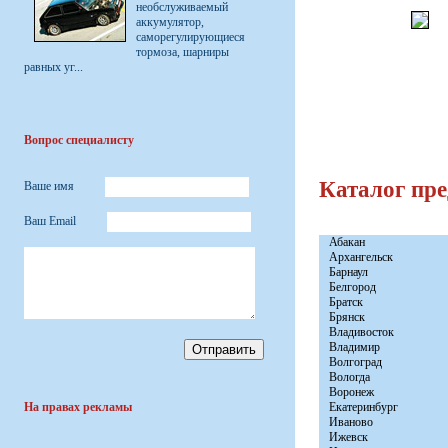
необслуживаемый
аккумулятор,
саморегулирующиеся
тормоза, шарниры
равных уг...
Вопрос специалисту
Каталог пр
Ваше имя
Ваш Email
Абакан
Архангельск
Барнаул
Белгород
Братск
Брянск
Владивосток
Владимир
Волгоград
Вологда
Воронеж
На правах рекламы
Екатеринбург
Иваново
Ижевск