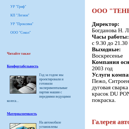
УР "Гриф"
ООО "ТЕН
КП "Легион"
Директор:
УР "Проксима"
Богданова Н. Л
ООО "Сокол"
Часы работы:
с 9.30 до 21.30
Выходные:
Читайте также
Воскресенье
Компания осн
Комфортабельность
2003 год
Услуги компа
Год за годом мы
проектировали и
Пежо, Ситроен 
готовили
дуговая сварк
экспериментальные
партии машин с
красок DU PON
передними ведущими
покраска.
колеса...
Материалоемкость
Галерея авт
На автомобиле
установлены