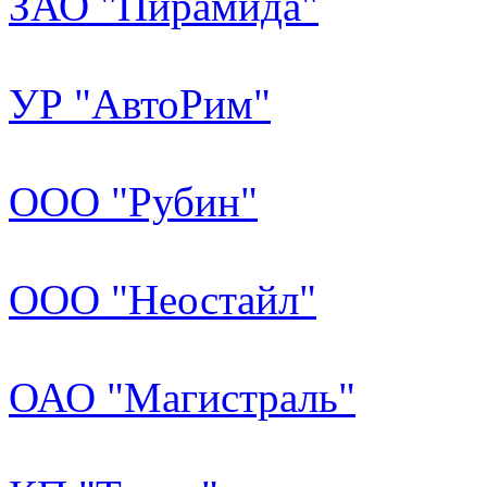
ЗАО "Пирамида"
УР "АвтоРим"
ООО "Рубин"
ООО "Неостайл"
ОАО "Магистраль"