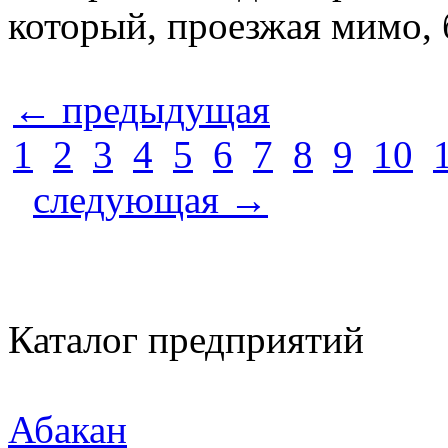
который, проезжая мимо, 
← предыдущая
1
2
3
4
5
6
7
8
9
10
следующая →
Каталог предприятий
Абакан