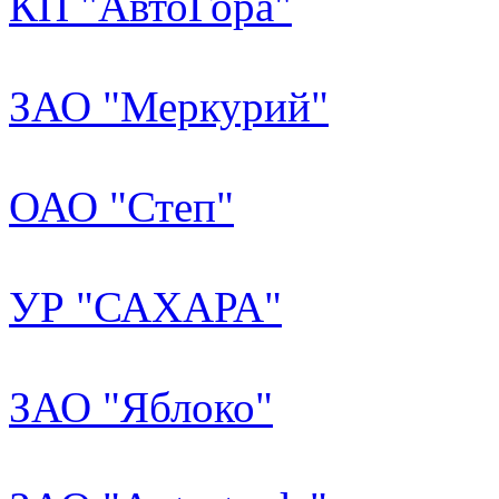
КП "АвтоГора"
ЗАО "Меркурий"
ОАО "Степ"
УР "САХАРА"
ЗАО "Яблоко"