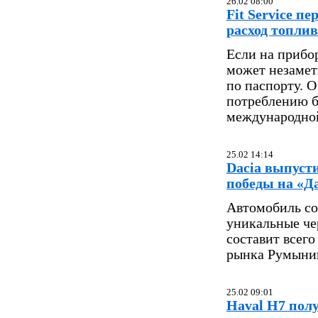
26.02 08:00
Fit Service 
расход топли
Если на прибо
может незамет
по паспорту. 
потреблению б
международной 
25.02 14:14
Dacia выпусти
победы на «Д
Автомобиль со
уникальные че
составит всег
рынка Румынии
25.02 09:01
Haval H7 пол