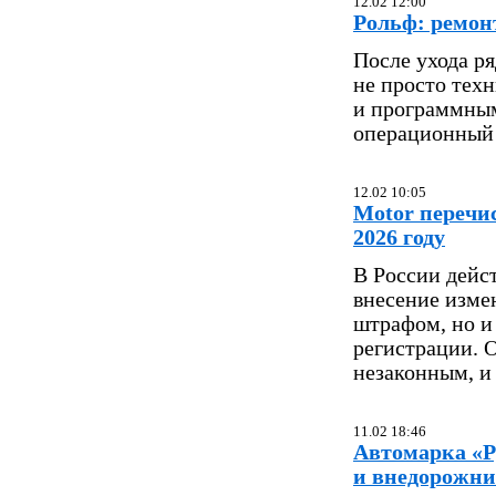
12.02 12:00
Рольф: ремон
После ухода р
не просто тех
и программным
операционный 
12.02 10:05
Motor перечис
2026 году
В России дейс
внесение изме
штрафом, но и
регистрации. О
незаконным, и 
11.02 18:46
Автомарка «Р
и внедорожн