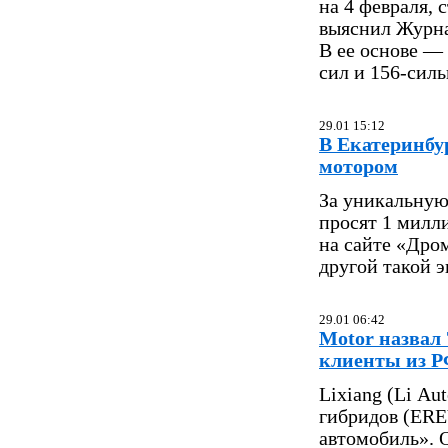
на 4 февраля, 
выяснил Журна
В ее основе —
сил и 156-сил
29.01 15:12
В Екатеринбу
мотором
За уникальную
просят 1 милл
на сайте «Дро
другой такой э
29.01 06:42
Motor назвал 
клиенты из 
Lixiang (Li A
гибридов (ERE
автомобиль». 