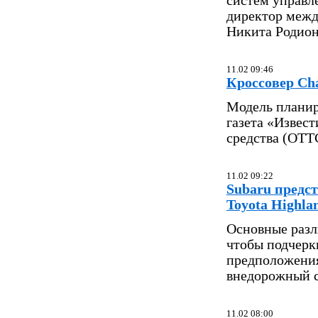
систем управл
директор межд
Никита Родион
11.02 09:46
Кроссовер Ch
Модель планир
газета «Извес
средства (ОТТ
11.02 09:22
Subaru предс
Toyota Highlan
Основные разли
чтобы подчерк
предположения
внедорожный ст
11.02 08:00