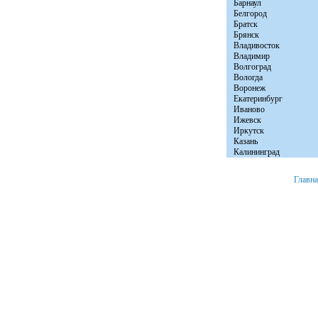
Барнаул
Белгород
Братск
Брянск
Владивосток
Владимир
Волгоград
Вологда
Воронеж
Екатеринбург
Иваново
Ижевск
Иркутск
Казань
Калининград
Главн
+7 (8152) 46-92-81
Мурманск, ул. Расковой д. 23 офис № 2.
© 2008 «Авто Бы
e-mail:
info@autobytservice.ru