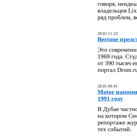
говоря, неиде
владельцев Lix
ряд проблем, 
28.01 11:23
Bertone пред
Это современн
1969 года. Сту
от 390 тысяч 
портал Drom.ru
28.01 06:41
Motor напомн
1991 году
В Дубае частн
на котором Се
репортаже жур
тех событий.