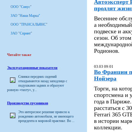
Автоэксперт 
ООО "Синус"
продлят жиз
ЗАО "Наша Марка"
Весеннее обсл
а необходимый
ООО "ТРАНСАЛЬЯНС"
подвеске и акк
ЗАО "Спринт"
сезон. Об этом
международной
Родионов.
Читайте также
03.03 09:01
Эксплуатационные показатели
Во Франции п
Спинки передних сидений
Нойзера
откидываются назад заподлицо с
подушками задних и образуют
Торги, на кот
ровную «тахту», у...
спортсмена и у
года в Париже
Производство грузовиков
расстаться с 
Это интересное решение привело к
Ferrari 365 G
рождению автомобиля, не имеющего
в истории мар
прецедента в мировой практике. Во ...
коллекции.