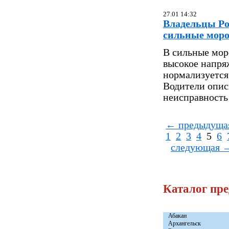
27.01 14:32
Владельцы Po
сильные мор
В сильные мор
высокое напря
нормализуется
Водители опис
неисправность 
← предыдуща
1
2
3
4
5
6
следующая 
Каталог пр
Абакан
Архангельск