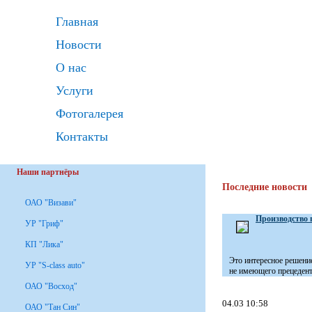
Главная
Новости
О нас
Услуги
Фотогалерея
Контакты
Наши партнёры
Последние новости
ОАО "Визави"
Производство 
УР "Гриф"
КП "Лика"
Это интересное решени
УР "S-class auto"
не имеющего прецедента
ОАО "Восход"
04.03 10:58
ОАО "Тан Син"