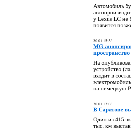
Автомобиль бу
автопроизводи
у Lexus LC не 
появится позж
30.01 15:58
MG анонсиров
пространство
На опубликова
устройство (л
входит в сост
электромобил
на немецкую P
30.01 13:08
В Саратове в
Один из 415 э
тыс. км выста