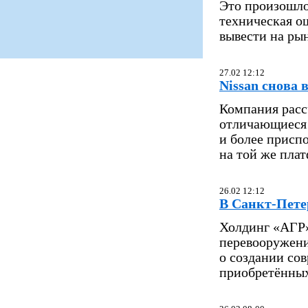
Это произошло 
техническая о
вывести на ры
27.02 12:12
Nissan снова
Компания расс
отличающиеся 
и более присп
на той же плат
26.02 12:12
В Санкт-Пете
Холдинг «АГР»
перевооружени
о создании со
приобретённых