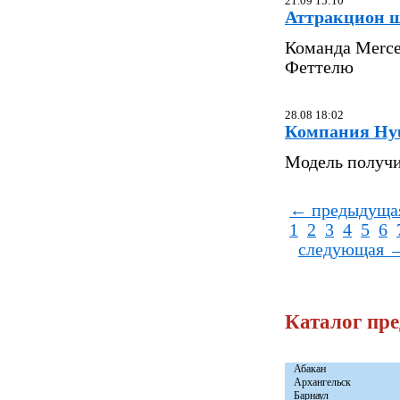
21.09 15:10
Аттракцион 
Команда Merce
Феттелю
28.08 18:02
Компания Hyu
Модель получи
← предыдуща
1
2
3
4
5
6
следующая 
Каталог пр
Абакан
Архангельск
Барнаул