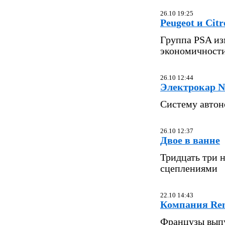
26.10 19:25
Peugeot и Cit
Группа PSA из
экономичност
26.10 12:44
Электрокар N
Систему автон
26.10 12:37
Двое в ванне
Тридцать три н
сцеплениями
22.10 14:43
Компания Rena
Французы выпу