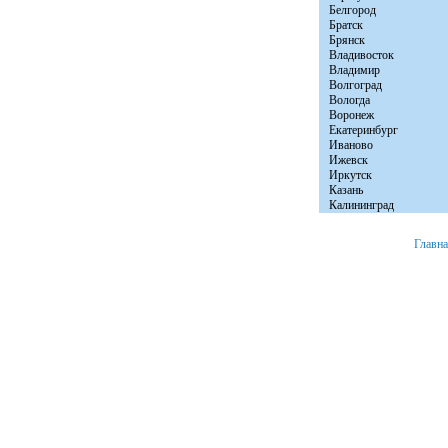
Белгород
Братск
Брянск
Владивосток
Владимир
Волгоград
Вологда
Воронеж
Екатеринбург
Иваново
Ижевск
Иркутск
Казань
Калининград
Главн
+7 (8152) 46-92-81
Мурманск, ул. Расковой д. 23 офис № 2.
© 2008 «Авто Бы
e-mail:
info@autobytservice.ru