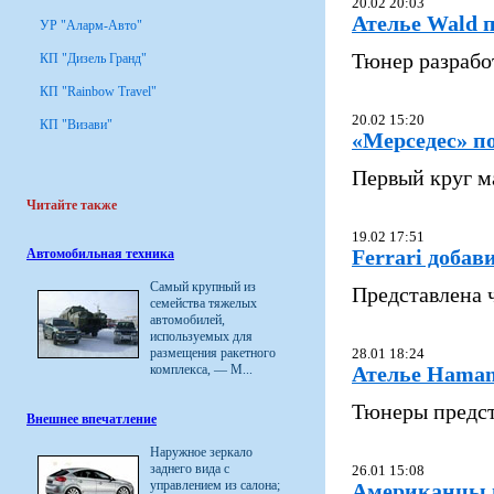
20.02 20:03
Ателье Wald 
УР "Аларм-Авто"
Тюнер разрабо
КП "Дизель Гранд"
КП "Rainbow Travel"
20.02 15:20
КП "Визави"
«Мерседес» п
Первый круг м
Читайте также
19.02 17:51
Автомобильная техника
Ferrari добав
Самый крупный из
Представлена 
семейства тяжелых
автомобилей,
используемых для
размещения ракетного
28.01 18:24
комплекса, — М...
Ателье Haman
Тюнеры предст
Внешнее впечатление
Наружное зеркало
заднего вида с
26.01 15:08
управлением из салона;
Американцы п