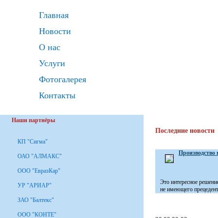
Главная
Новости
О нас
Услуги
Фотогалерея
Контакты
Наши партнёры
Последние новости
КП "Сигма"
Производство 
ОАО "АЛМАКС"
ООО "ЕвразКар"
Это интересное решени
УР "АРИАР"
не имеющего прецедента
ЗАО "Балтекс"
ООО "КОНТЕ"